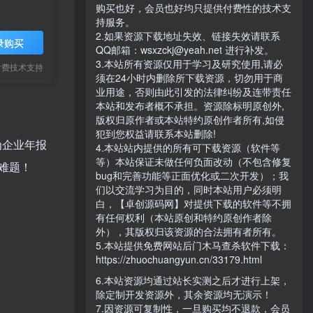
购买也好，会员也好均只提供付费性的技术支
持服务。
2.如果资源下载地址失效、链接失效请联系
录购买
QQ邮箱：wsxzckj@yeah.net 进行补发。
3.本站所有资源仅用于学习及研究使用,请必
付费技术支持
须在24小时内删除所下载资源，切勿用于商
业用途，否则由此引发的法律纠纷及连带责任
本站和发布者概不承担。资源除标明原创外,
版权归原作者或本站特约原创作者所有,如侵
犯到您权益请联系本站删除!
专为企业年报
4.本站站内提供的所有可下载资源（软件等
等）本站保证未做任何负面改动（不包含修复
难题！
bug和完善功能等正面优化或二次开发）；我
们以交流学习为目的，同时本站用户必须明
白，【卓创源码网】对提供下载的软件等不拥
有任何权利（本站原创和特约原创作者除
外），其版权归该资源的合法拥有者所有。
5.本站提供免费网站后门木马查杀软件下载：
https://zhuochuangyun.cn/33179.html
6.本站资源均通过站长实测之后才进行上架，
除定制开发资源外，其余资源均无演示！
7.因资源可复制性，一旦购买均不退款，会员