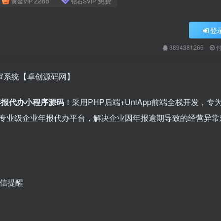
288
免费
黄金VIP
Z
钻石SVIP
登
3894381266
栈年审系统【卓创源码网】
业年报代办小程序源码
​！采用PHP后端+UniApp前端全栈开发，
专业级企业年报代办平台，解决企业因年报逾期导致的经营异常
微信提醒
期