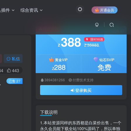
具插件
综合资讯
开通会员
付费资源
已售 27
388
限时特惠
38888
Z
Z
私信
黄金VIP
钻石SVIP
288
免费
Z
64
443
3894381266
付费技术支持
已售 27
审系统【卓创源码网】
登录购买
下载说明
1.本站资源同样的东西都是白菜价出售，一个
永久会员能下载全站100%源码了，所以单独