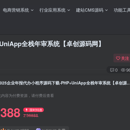
电商营销系统
行业应用系统
建站CMS源码
功能工
+UniApp全栈年审系统【卓创源码网】
关注
0
9
2025企业年报代办小程序源码下载-PHP+UniApp全栈年
此内容为付费资源，请付费后查看
388
限时特惠
38888
Z