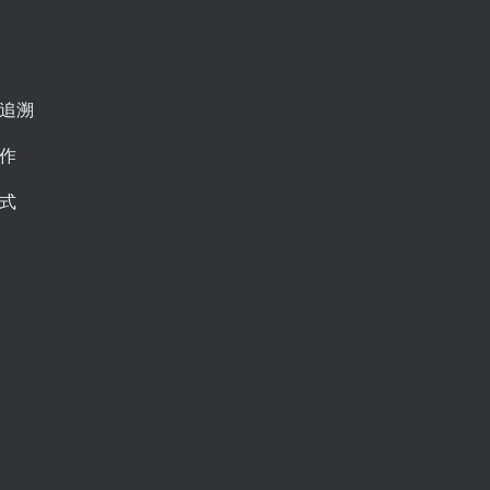
追溯
作
式