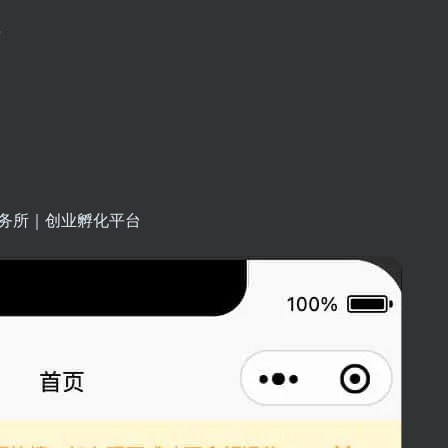
倍
务所｜创业孵化平台