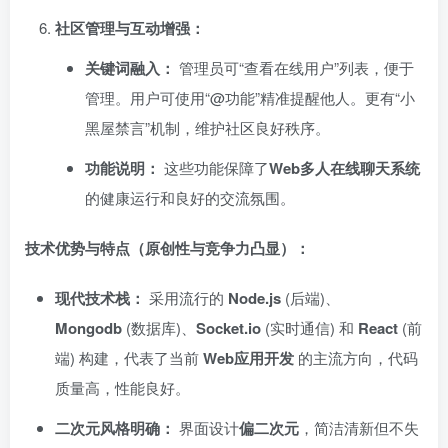
社区管理与互动增强：​
关键词融入：​
管理员可“查看在线用户”列表，便于
管理。用户可使用“@功能”精准提醒他人。更有“小
黑屋禁言”机制，维护社区良好秩序。
功能说明：​
这些功能保障了
Web多人在线聊天系统
的健康运行和良好的交流氛围。
技术优势与特点（原创性与竞争力凸显）：​
现代技术栈：​
采用流行的 ​
Node.js
(后端)、
Mongodb
(数据库)、
Socket.io
(实时通信) 和 ​
React
(前
端) 构建，代表了当前 ​
Web应用开发
的主流方向，代码
质量高，性能良好。
二次元风格明确：​
界面设计
偏二次元
，简洁清新但不失