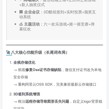
+新人抽奖仪式
🏢 ​
企业会议
：3D酷炫签到+实时投票+颁奖互
动系统
🎪 ​
主题活动
：六一欢乐游戏+摇一摇竞赛+弹
幕狂欢
🚀 八大核心功能升级（长尾词布局）
全栈存储优化
→ 彻底
修复Oss证书存储缺陷
，微信支付证书改为本地
安全存储
→ 重构阿里云OSS SDK，完美兼容最新云存储接口
3D签到系统增强
→ 根治
远程存储导致图形丢失问题
，自定义logo/背景稳
定渲染