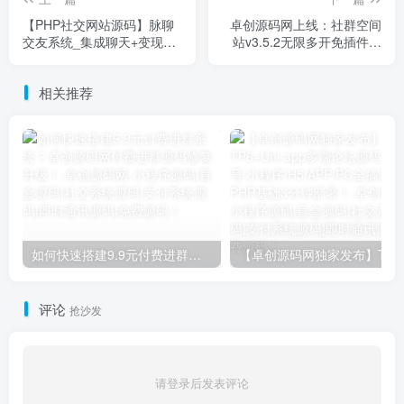
【PHP社交网站源码】脉聊
卓创源码网上线：社群空间
交友系统_集成聊天+变现
站v3.5.2无限多开免插件版
+多语言（自适应手机版）
源码 - 一键发布/搜索精品微
信群平台！​
相关推荐
如何快速搭建9.9元付费进群系统？卓创源码网付费进群源码修复升级！​
【卓创源码网独家发布】TP
评论
抢沙发
请登录后发表评论