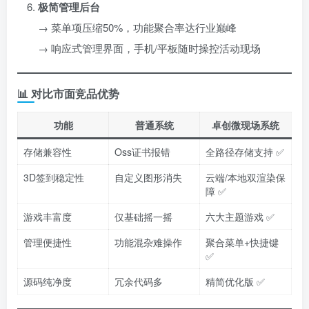
极简管理后台
→ 菜单项压缩50%，功能聚合率达行业巅峰
→ 响应式管理界面，手机/平板随时操控活动现场
📊 对比市面竞品优势
功能
普通系统
卓创微现场系统
存储兼容性
Oss证书报错
全路径存储支持 ✅
3D签到稳定性
自定义图形消失
云端/本地双渲染保
障 ✅
游戏丰富度
仅基础摇一摇
六大主题游戏 ✅
管理便捷性
功能混杂难操作
聚合菜单+快捷键
✅
源码纯净度
冗余代码多
精简优化版 ✅