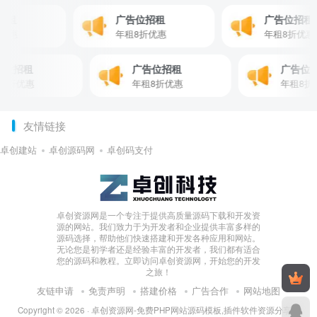
位招租
广告位招租
广告位招
8折优惠
年租8折优惠
年租8折
位招租
广告位招租
广告位招
折优惠
年租8折优惠
年租8折优
友情链接
卓创建站
卓创源码网
卓创码支付
卓创资源网是一个专注于提供高质量源码下载和开发资
源的网站。我们致力于为开发者和企业提供丰富多样的
源码选择，帮助他们快速搭建和开发各种应用和网站。
无论您是初学者还是经验丰富的开发者，我们都有适合
您的源码和教程。立即访问卓创资源网，开始您的开发
之旅！
友链申请
免责声明
搭建价格
广告合作
网站地图
Copyright © 2026 ·
卓创资源网-免费PHP网站源码模板,插件软件资源分享平