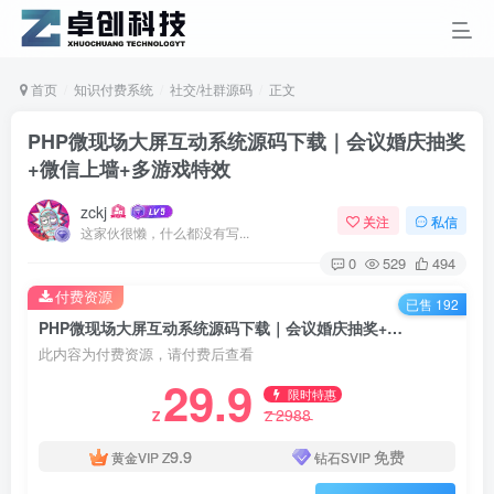
首页
知识付费系统
社交/社群源码
正文
PHP微现场大屏互动系统源码下载｜会议婚庆抽奖
+微信上墙+多游戏特效
zckj
关注
私信
这家伙很懒，什么都没有写...
0
529
494
付费资源
已售 192
PHP微现场大屏互动系统源码下载｜会议婚庆抽奖+微信上墙+多游戏特效
此内容为付费资源，请付费后查看
29.9
限时特惠
2988
Z
Z
9.9
免费
黄金VIP
Z
钻石SVIP