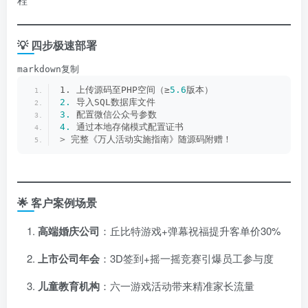
💡 四步极速部署
markdown复制
1. 上传源码至PHP空间（≥
5.6
版本）
2.
 导入SQL数据库文件
3.
 配置微信公众号参数
4.
 通过本地存储模式配置证书
>
 完整《万人活动实施指南》随源码附赠！
🌟 客户案例场景
高端婚庆公司
：丘比特游戏+弹幕祝福提升客单价30%
上市公司年会
：3D签到+摇一摇竞赛引爆员工参与度
儿童教育机构
：六一游戏活动带来精准家长流量