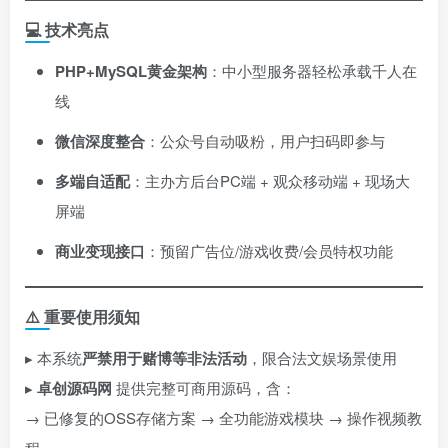
💻 技术亮点
PHP+MySQL黄金架构
：中小型服务器轻松承载千人在
线
微信深度整合
：公众号自动吸粉，用户扫码即参与
多端自适配
：主办方后台PC端 + 观众移动端 + 现场大
屏端
商业变现接口
：预留广告位/游戏收费/会员特权功能
⚠️ 重要使用须知
▸ 本系统
严禁用于赌博等非法活动
，限合法文娱场景使用
▸ ​
卓创源码网
提供完整可商用源码，含：
→ 已修复的OSS存储方案 → 全功能游戏模块 → 操作视频教
程