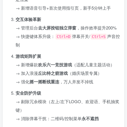
→ 新增语音引导+首次使用指引页，新手5分钟上手
交互体验革新
→ 管理后台
去大屏按钮独立弹窗
，操作效率提升200%
→ 快捷键体系升级：
弹幕开关/
声音控
Ctrl+D
Ctrl+S
制
游戏矩阵扩展
→ 新增爆款
欢乐六一竞技游戏
​（适配儿童主题活动）
→ 加入浪漫
丘比特之箭游戏
​（婚庆场景专属）
→ 强化
摇一摇断线重连
，万人并发不掉线
安全防护升级
→ 剔除冗余模块（左上/左下LOGO、欢迎语、手机抽奖
键）
→ 消除弹幕干扰：二维码/控制菜单
永不遮挡