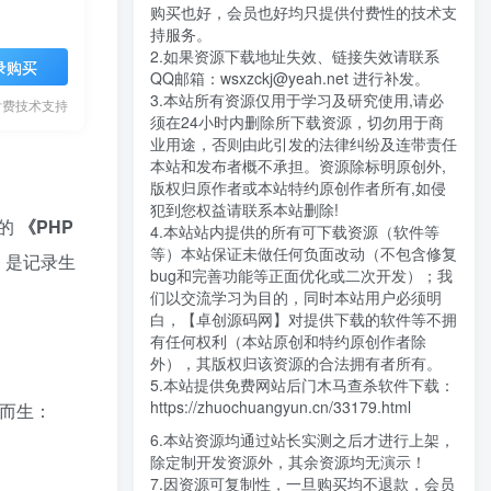
购买也好，会员也好均只提供付费性的技术支
持服务。
2.如果资源下载地址失效、链接失效请联系
录购买
QQ邮箱：wsxzckj@yeah.net 进行补发。
3.本站所有资源仅用于学习及研究使用,请必
付费技术支持
须在24小时内删除所下载资源，切勿用于商
业用途，否则由此引发的法律纠纷及连带责任
本站和发布者概不承担。资源除标明原创外,
版权归原作者或本站特约原创作者所有,如侵
犯到您权益请联系本站删除!
 ​
​《PHP
4.本站站内提供的所有可下载资源（软件等
等）本站保证未做任何负面改动（不包含修复
，是记录生
bug和完善功能等正面优化或二次开发）；我
们以交流学习为目的，同时本站用户必须明
白，【卓创源码网】对提供下载的软件等不拥
有任何权利（本站原创和特约原创作者除
外），其版权归该资源的合法拥有者所有。
5.本站提供免费网站后门木马查杀软件下载：
https://zhuochuangyun.cn/33179.html
而生：
6.本站资源均通过站长实测之后才进行上架，
除定制开发资源外，其余资源均无演示！
7.因资源可复制性，一旦购买均不退款，会员