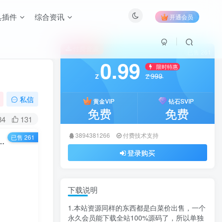
具插件
综合资讯
开通会员
付费资源
已售 261
0.99
限时特惠
999
Z
Z
私信
黄金VIP
钻石SVIP
免费
免费
84
131
3894381266
付费技术支持
已售 261
源码下载：一键部署的轻量级仿朋友圈/心情记录平台
登录购买
下载说明
1.本站资源同样的东西都是白菜价出售，一个
永久会员能下载全站100%源码了，所以单独