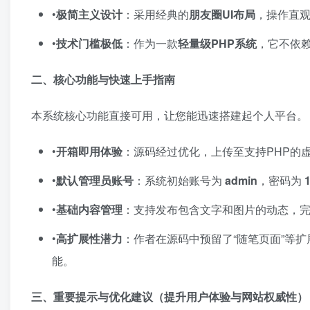
•​
极简主义设计
​：采用经典的
朋友圈UI布局
，操作直
•​
技术门槛极低
​：作为一款
轻量级PHP系统
，它不依
二、核心功能与快速上手指南
本系统核心功能直接可用，让您能迅速搭建起个人平台。
•​
开箱即用体验
​：源码经过优化，上传至支持PHP
•​
默认管理员账号
​：系统初始账号为 ​
admin
，密码为 ​
•​
基础内容管理
​：支持发布包含文字和图片的动态，
•​
高扩展性潜力
​：作者在源码中预留了“随笔页面”等扩
能。
三、重要提示与优化建议（提升用户体验与网站权威性）​