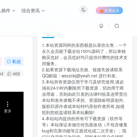
具插件
综合资讯
开通会员
下载说明
1.本站资源同样的东西都是白菜价出售，一个
永久会员能下载全站100%源码了，所以单独
购买也好，会员也好均只提供付费性的技术支
私信
持服务。
2.如果资源下载地址失效、链接失效请联系
44
468
QQ邮箱：wsxzckj@yeah.net 进行补发。
3.本站所有资源仅用于学习及研究使用,请必
须在24小时内删除所下载资源，切勿用于商
业用途，否则由此引发的法律纠纷及连带责任
本站和发布者概不承担。资源除标明原创外,
版权归原作者或本站特约原创作者所有,如侵
犯到您权益请联系本站删除!
4.本站站内提供的所有可下载资源（软件等
等）本站保证未做任何负面改动（不包含修复
bug和完善功能等正面优化或二次开发）；我
们以交流学习为目的，同时本站用户必须明