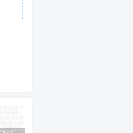
【卓创源码网首发】全开源视频打赏系统源码｜双模板+代理分站+易支付对接｜API全面修复｜站长盈利利器！​
CRMEB 知识付费系统源码 v1.4.4
卓创源码网发布：CRMEB知识付费系统v1.4.4全开源无加密源码，支持直播弹幕/会员分销！​