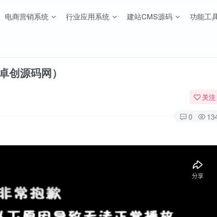
电商营销系统
行业应用系统
建站CMS源码
功能工
（卓创源码网）
关注
0
13