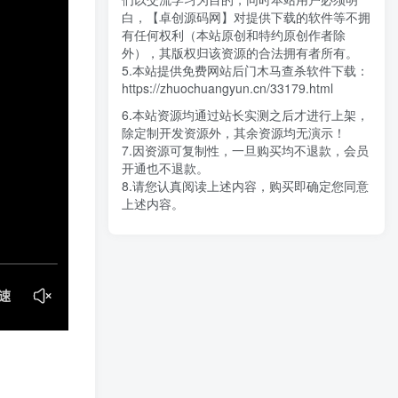
白，【卓创源码网】对提供下载的软件等不拥
有任何权利（本站原创和特约原创作者除
外），其版权归该资源的合法拥有者所有。
5.本站提供免费网站后门木马查杀软件下载：
https://zhuochuangyun.cn/33179.html
6.本站资源均通过站长实测之后才进行上架，
除定制开发资源外，其余资源均无演示！
7.因资源可复制性，一旦购买均不退款，会员
开通也不退款。
8.请您认真阅读上述内容，购买即确定您同意
上述内容。