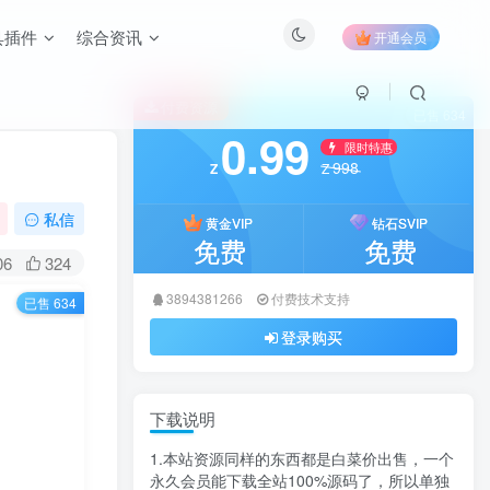
具插件
综合资讯
开通会员
付费资源
已售 634
0.99
限时特惠
998
Z
Z
私信
黄金VIP
钻石SVIP
免费
免费
06
324
3894381266
付费技术支持
已售 634
登录购买
下载说明
1.本站资源同样的东西都是白菜价出售，一个
永久会员能下载全站100%源码了，所以单独