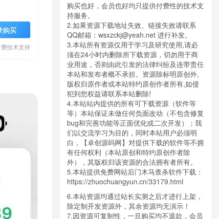
购买也好，会员也好均只提供付费性的技术支
持服务。
2.如果资源下载地址失效、链接失效请联系
录购买
QQ邮箱：wsxzckj@yeah.net 进行补发。
3.本站所有资源仅用于学习及研究使用,请必
付费技术支持
须在24小时内删除所下载资源，切勿用于商
业用途，否则由此引发的法律纠纷及连带责任
本站和发布者概不承担。资源除标明原创外,
版权归原作者或本站特约原创作者所有,如侵
犯到您权益请联系本站删除!
4.本站站内提供的所有可下载资源（软件等
等）本站保证未做任何负面改动（不包含修复
bug和完善功能等正面优化或二次开发）；我
们以交流学习为目的，同时本站用户必须明
白，【卓创源码网】对提供下载的软件等不拥
有任何权利（本站原创和特约原创作者除
外），其版权归该资源的合法拥有者所有。
5.本站提供免费网站后门木马查杀软件下载：
https://zhuochuangyun.cn/33179.html
6.本站资源均通过站长实测之后才进行上架，
除定制开发资源外，其余资源均无演示！
7.因资源可复制性，一旦购买均不退款，会员