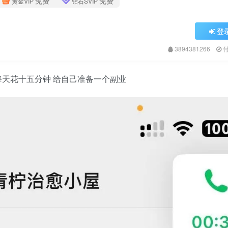
免费
免费
黄金VIP
钻石SVIP
登
3894381266
+每天花十五分钟 给自己准备一个副业