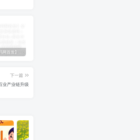
【卓创源码网首发】全开源视频打赏系统源码｜双模板+代理分站+易支付对接｜API全面修复｜站长盈利利器！​
CRMEB 知识付费系统源码 v1.4.4
卓创源码网发布：CRMEB知识付费系统v1.4.4全开源无加密源码，支持直播弹幕/会员分销！​
下一篇
行百业产业链升级