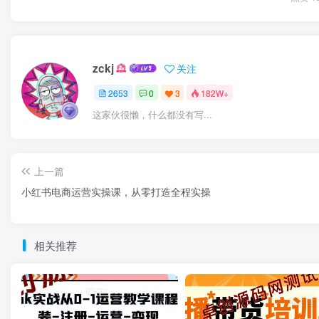
zckj
关注
2653
0
3
182W+
这家伙很懒，什么都没有写...
上一篇
小红书电商运营实操课，​从零打造全程实操
相关推荐