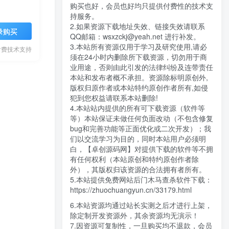
购买也好，会员也好均只提供付费性的技术支
持服务。
2.如果资源下载地址失效、链接失效请联系
录购买
QQ邮箱：wsxzckj@yeah.net 进行补发。
3.本站所有资源仅用于学习及研究使用,请必
付费技术支持
须在24小时内删除所下载资源，切勿用于商
业用途，否则由此引发的法律纠纷及连带责任
本站和发布者概不承担。资源除标明原创外,
版权归原作者或本站特约原创作者所有,如侵
犯到您权益请联系本站删除!
4.本站站内提供的所有可下载资源（软件等
等）本站保证未做任何负面改动（不包含修复
bug和完善功能等正面优化或二次开发）；我
们以交流学习为目的，同时本站用户必须明
白，【卓创源码网】对提供下载的软件等不拥
有任何权利（本站原创和特约原创作者除
外），其版权归该资源的合法拥有者所有。
5.本站提供免费网站后门木马查杀软件下载：
https://zhuochuangyun.cn/33179.html
6.本站资源均通过站长实测之后才进行上架，
除定制开发资源外，其余资源均无演示！
7.因资源可复制性，一旦购买均不退款，会员