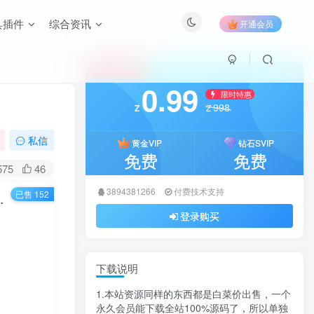
具插件
综合资讯
开通会员
付费资源
已售 152
0.99
限时特惠
998
Z
Z
私信
黄金VIP
钻石SVIP
免费
免费
575
46
3894381266
付费技术支持
已售 152
视频，适用于摄影师、导演、剪辑
登录购买
下载说明
1.本站资源同样的东西都是白菜价出售，一个
永久会员能下载全站100%源码了，所以单独