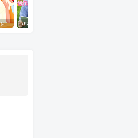
抖音直播带货直播间拆解，抖运营从入门到精通，普通人谋生最有效技能
（9726期）冷门项目，AI创作原创绘本母婴赛道简单操作，私域成交，高收益