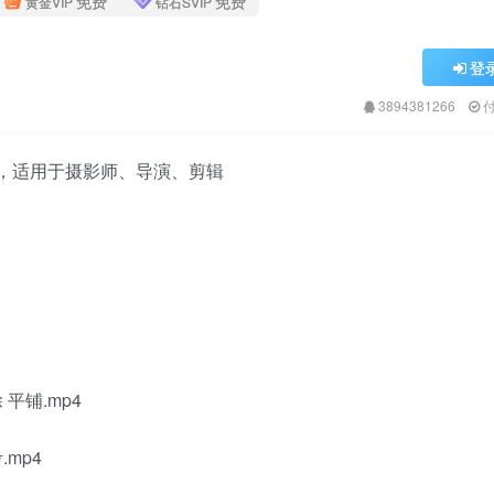
免费
免费
黄金VIP
钻石SVIP
登
3894381266
频，适用于摄影师、导演、剪辑
 平铺.mp4
.mp4