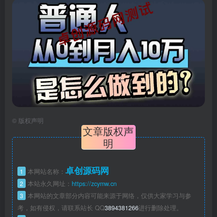
©
版权声明
文章版权声
明
卓创源码网
1
本网站名称：
2
本站永久网址：
https://zcymw.cn
3
本网站的文章部分内容可能来源于网络，仅供大家学习与参
考，如有侵权，请联系站长 QQ
3894381266
进行删除处理。