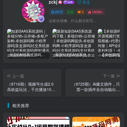
zckj
关注
2672
0
3
183W+
这家伙很懒，什么都没有写...
短剧SAAS系统源码｜多端分销+云存储+多租户架构
最新短剧SAAS系统源码下载｜多端分销+云存储｜卓创源码网提供
上一篇
下一篇
（9716期）视频号分成2.0
（9725期）Ai爆文插件，只
高收益玩法，千次播放100
需一款插件全自动输出爆
收益，小白日入3000+
文，举矩阵操作，月入3W+
相关推荐