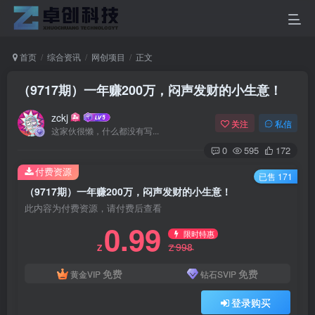
首页
综合资讯
网创项目
正文
（9717期）一年赚200万，闷声发财的小生意！
zckj
关注
私信
这家伙很懒，什么都没有写...
0
595
172
付费资源
已售 171
（9717期）一年赚200万，闷声发财的小生意！
此内容为付费资源，请付费后查看
0.99
限时特惠
998
Z
Z
免费
免费
黄金VIP
钻石SVIP
登录购买