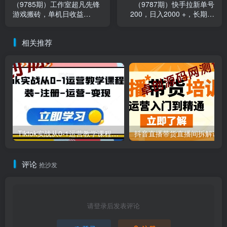
（9785期）工作室超凡先锋
（9787期）快手拉新单号
游戏搬砖，单机日收益
200，日入2000 +，长期稳
300+！零风控！
定项目
相关推荐
Tiktok实战从0-1运营教学课程，安装-注册-运营-变现
抖
评论
抢沙发
请登录后发表评论