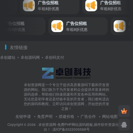
广告位招租
广告位招租
惠
年租8折优惠
年租8折优惠
广告位招租
广告位招租
广
年租8折优惠
年租8折优惠
年租
友情链接
卓创建站
卓创源码网
卓创码支付
卓创资源网是一个专注于提供高质量源码下载和开发资
源的网站。我们致力于为开发者和企业提供丰富多样的
源码选择，帮助他们快速搭建和开发各种应用和网站。
无论您是初学者还是经验丰富的开发者，我们都有适合
您的源码和教程。立即访问卓创资源网，开始您的开发
之旅！
友链申请
免责声明
搭建价格
广告合作
网站地图
Copyright © 2026 ·
卓创资源网-免费PHP网站源码模板,插件软件资源分享平
台！
·
滇ICP备2022005568号