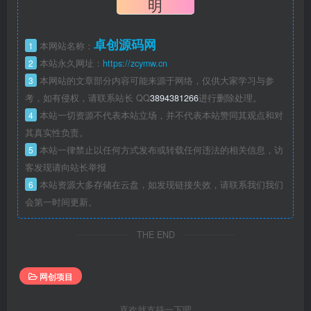
明
卓创源码网
1
本网站名称：
2
本站永久网址：
https://zcymw.cn
3
本网站的文章部分内容可能来源于网络，仅供大家学习与参
考，如有侵权，请联系站长 QQ
3894381266
进行删除处理。
4
本站一切资源不代表本站立场，并不代表本站赞同其观点和对
其真实性负责。
5
本站一律禁止以任何方式发布或转载任何违法的相关信息，访
客发现请向站长举报
6
本站资源大多存储在云盘，如发现链接失效，请联系我们我们
会第一时间更新。
THE END
网创项目
喜欢就支持一下吧