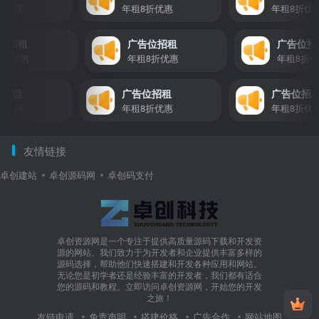
优惠
年租8折优惠
年租8折优惠
告位招租
广告位招租
广告位
租8折优惠
年租8折优惠
年租8
招租
广告位招租
广告位招租
优惠
年租8折优惠
年租8折优惠
友情链接
卓创建站
卓创源码网
卓创码支付
卓创资源网是一个专注于提供高质量源码下载和开发资
源的网站。我们致力于为开发者和企业提供丰富多样的
源码选择，帮助他们快速搭建和开发各种应用和网站。
无论您是初学者还是经验丰富的开发者，我们都有适合
您的源码和教程。立即访问卓创资源网，开始您的开发
之旅！
友链申请
免责声明
搭建价格
广告合作
网站地图