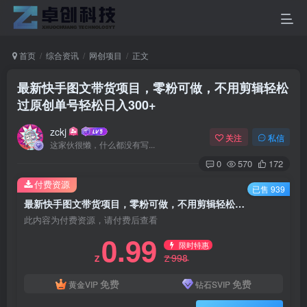
首页
综合资讯
网创项目
正文
最新快手图文带货项目，零粉可做，不用剪辑轻松
过原创单号轻松日入300+
zckj
关注
私信
这家伙很懒，什么都没有写...
0
570
172
付费资源
已售 939
最新快手图文带货项目，零粉可做，不用剪辑轻松过原创单号轻松日入300+
此内容为付费资源，请付费后查看
0.99
限时特惠
998
Z
Z
免费
免费
黄金VIP
钻石SVIP