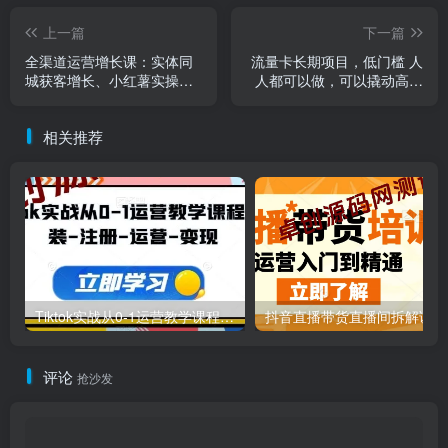
上一篇
下一篇
全渠道运营增长课：实体同
流量卡长期项目，低门槛 人
城获客增长、小红薯实操玩
人都可以做，可以撬动高收
法、直播带货0-1
益
相关推荐
Tiktok实战从0-1运营教学课程，安装-注册-运营-变现
抖
评论
抢沙发