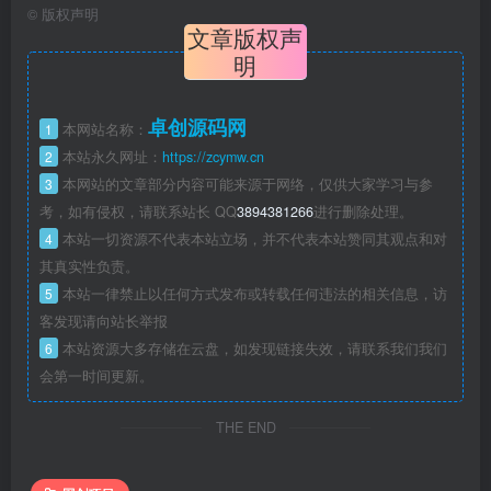
©
版权声明
文章版权声
明
卓创源码网
1
本网站名称：
2
本站永久网址：
https://zcymw.cn
3
本网站的文章部分内容可能来源于网络，仅供大家学习与参
考，如有侵权，请联系站长 QQ
3894381266
进行删除处理。
4
本站一切资源不代表本站立场，并不代表本站赞同其观点和对
其真实性负责。
5
本站一律禁止以任何方式发布或转载任何违法的相关信息，访
客发现请向站长举报
6
本站资源大多存储在云盘，如发现链接失效，请联系我们我们
会第一时间更新。
THE END