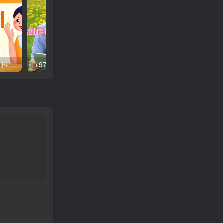
抖音直播带货直播间拆解，抖运营从入门到精通，普通人谋生最有效技能
（9726期）冷门项目，AI创作原创绘本母婴赛道简单操作，私域成交，高收益