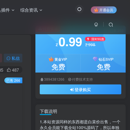
具插件
综合资讯
开通会员
付费资源
已售 266
0.99
限时特惠
998
Z
Z
私信
黄金VIP
钻石SVIP
免费
免费
85
487
3894381266
付费技术支持
已售 266
登录购买
下载说明
1.本站资源同样的东西都是白菜价出售，一个
永久会员能下载全站100%源码了，所以单独