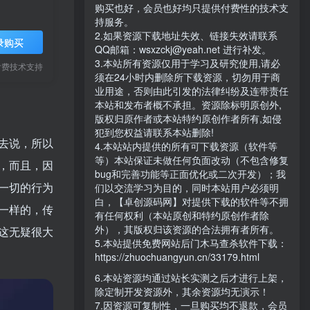
购买也好，会员也好均只提供付费性的技术支
持服务。
2.如果资源下载地址失效、链接失效请联系
录购买
QQ邮箱：wsxzckj@yeah.net 进行补发。
3.本站所有资源仅用于学习及研究使用,请必
付费技术支持
须在24小时内删除所下载资源，切勿用于商
业用途，否则由此引发的法律纠纷及连带责任
本站和发布者概不承担。资源除标明原创外,
版权归原作者或本站特约原创作者所有,如侵
犯到您权益请联系本站删除!
去说，所以
4.本站站内提供的所有可下载资源（软件等
等）本站保证未做任何负面改动（不包含修复
，而且，因
bug和完善功能等正面优化或二次开发）；我
一切的行为
们以交流学习为目的，同时本站用户必须明
白，【卓创源码网】对提供下载的软件等不拥
一样的，传
有任何权利（本站原创和特约原创作者除
外），其版权归该资源的合法拥有者所有。
这无疑很大
5.本站提供免费网站后门木马查杀软件下载：
https://zhuochuangyun.cn/33179.html
6.本站资源均通过站长实测之后才进行上架，
除定制开发资源外，其余资源均无演示！
7.因资源可复制性，一旦购买均不退款，会员