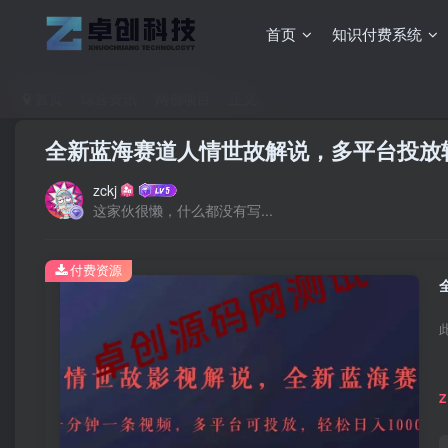
首页
知识付费系统
首页
综合资讯
网创项目
正文
全新蓝海赛道人情世故解说，多平台投放轻
zckj
这家伙很懒，什么都没有写...
付费资源
Z