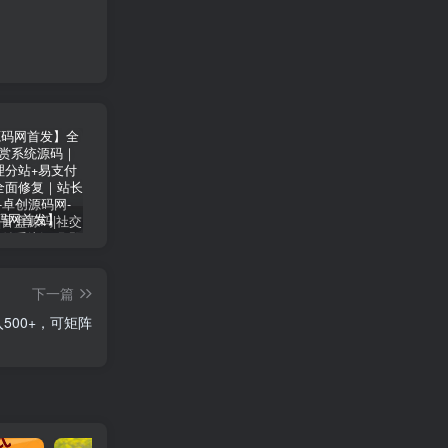
【卓创源码网首发】全开源视频打赏系统源码｜双模板+代理分站+易支付对接｜API全面修复｜站长盈利利器！​
CRMEB 知识付费系统源码 v1.4.4
卓创源码网发布：CRMEB知识付费系统v1.4.4全开源无加密源码，支持直播弹幕/会员分销！​
下一篇
500+，可矩阵