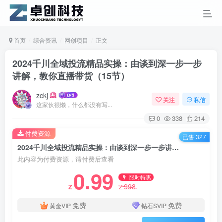
首页
综合资讯
网创项目
正文
2024千川全域投流精品实操：由谈到深一步一步
讲解，教你直播带货（15节）
zckj
关注
私信
这家伙很懒，什么都没有写...
0
338
214
付费资源
已售 327
2024千川全域投流精品实操：由谈到深一步一步讲解，教你直播带货（15节）
此内容为付费资源，请付费后查看
0.99
限时特惠
998
Z
Z
免费
免费
黄金VIP
钻石SVIP