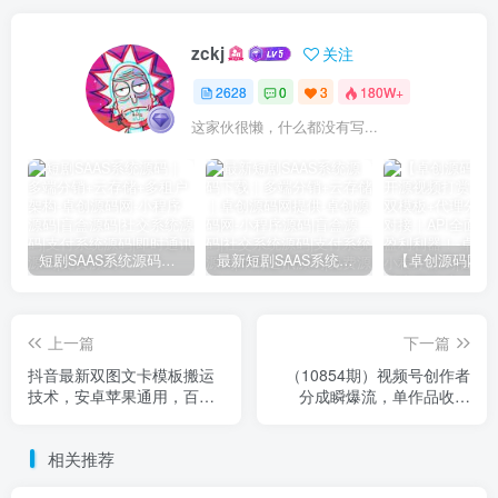
zckj
关注
2628
0
3
180W+
这家伙很懒，什么都没有写...
短剧SAAS系统源码｜多端分销+云存储+多租户架构
最新短剧SAAS系统源码下载｜多端分销+云存储｜卓创源码网提供
上一篇
下一篇
抖音最新双图文卡模板搬运
（10854期）视频号创作者
技术，安卓苹果通用，百万
分成瞬爆流，单作品收益
千万播放嘎嘎爆
1000+，小白落地实操教学
相关推荐