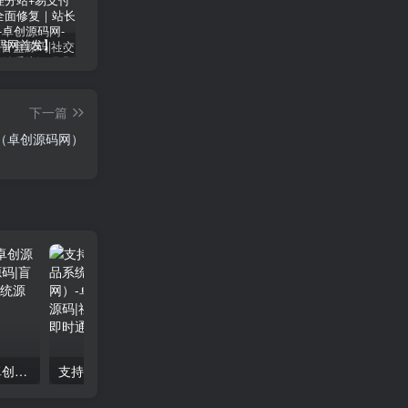
【卓创源码网首发】全开源视频打赏系统源码｜双模板+代理分站+易支付对接｜API全面修复｜站长盈利利器！​
CRMEB 知识付费系统源码 v1.4.4
卓创源码网发布：CRMEB知识付费系统v1.4.4全开源无加密源码，支持直播弹幕/会员分销！​
下一篇
（卓创源码网）
付费进群系统搭建教程（卓创源码网）
支持易支付汇付文昌链的数字藏品系统源码搭建教程（卓创源码网）