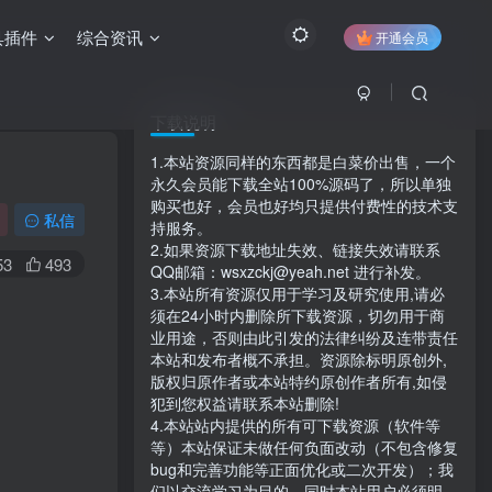
具插件
综合资讯
开通会员
下载说明
1.本站资源同样的东西都是白菜价出售，一个
永久会员能下载全站100%源码了，所以单独
购买也好，会员也好均只提供付费性的技术支
私信
持服务。
2.如果资源下载地址失效、链接失效请联系
53
493
QQ邮箱：wsxzckj@yeah.net 进行补发。
3.本站所有资源仅用于学习及研究使用,请必
须在24小时内删除所下载资源，切勿用于商
业用途，否则由此引发的法律纠纷及连带责任
本站和发布者概不承担。资源除标明原创外,
版权归原作者或本站特约原创作者所有,如侵
犯到您权益请联系本站删除!
4.本站站内提供的所有可下载资源（软件等
等）本站保证未做任何负面改动（不包含修复
bug和完善功能等正面优化或二次开发）；我
们以交流学习为目的，同时本站用户必须明