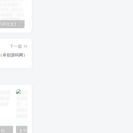
【卓创源码网首发】全开源视频打赏系统源码｜双模板+代理分站+易支付对接｜API全面修复｜站长盈利利器！​
CRMEB 知识付费系统源码 v1.4.4
卓创源码网发布：CRMEB知识付费系统v1.4.4全开源无加密源码，支持直播弹幕/会员分销！​
下一篇
（卓创源码网）
付费进群系统搭建教程（卓创源码网）
支持易支付汇付文昌链的数字藏品系统源码搭建教程（卓创源码网）