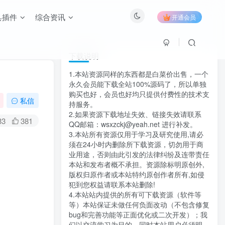
具插件
综合资讯
开通会员
下载说明
1.本站资源同样的东西都是白菜价出售，一个
永久会员能下载全站100%源码了，所以单独
购买也好，会员也好均只提供付费性的技术支
私信
持服务。
2.如果资源下载地址失效、链接失效请联系
33
381
QQ邮箱：wsxzckj@yeah.net 进行补发。
3.本站所有资源仅用于学习及研究使用,请必
须在24小时内删除所下载资源，切勿用于商
业用途，否则由此引发的法律纠纷及连带责任
本站和发布者概不承担。资源除标明原创外,
版权归原作者或本站特约原创作者所有,如侵
犯到您权益请联系本站删除!
4.本站站内提供的所有可下载资源（软件等
等）本站保证未做任何负面改动（不包含修复
bug和完善功能等正面优化或二次开发）；我
们以交流学习为目的，同时本站用户必须明