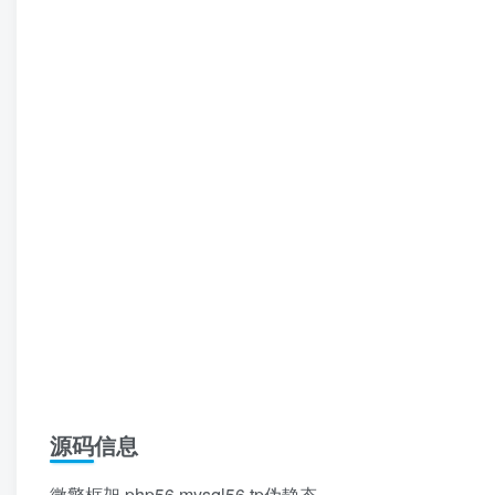
源码信息
微擎框架 php56 mysql56 tp伪静态