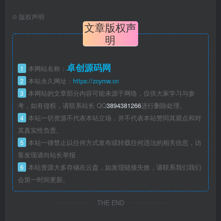
©
版权声明
文章版权声
明
卓创源码网
1
本网站名称：
2
本站永久网址：
https://zcymw.cn
3
本网站的文章部分内容可能来源于网络，仅供大家学习与参
考，如有侵权，请联系站长 QQ
3894381266
进行删除处理。
4
本站一切资源不代表本站立场，并不代表本站赞同其观点和对
其真实性负责。
5
本站一律禁止以任何方式发布或转载任何违法的相关信息，访
客发现请向站长举报
6
本站资源大多存储在云盘，如发现链接失效，请联系我们我们
会第一时间更新。
THE END