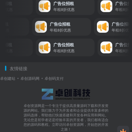
位招租
广告位招租
广告位招
折优惠
年租8折优惠
年租8折优
位招租
广告位招租
广告位招
8折优惠
年租8折优惠
年租8折
位招租
广告位招租
广告位招
折优惠
年租8折优惠
年租8折优
友情链接
卓创建站
卓创源码网
卓创码支付
卓创资源网是一个专注于提供高质量源码下载和开发资
源的网站。我们致力于为开发者和企业提供丰富多样的
源码选择，帮助他们快速搭建和开发各种应用和网站。
无论您是初学者还是经验丰富的开发者，我们都有适合
您的源码和教程。立即访问卓创资源网，开始您的开发
之旅！