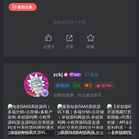
教程合集
喜欢就支持一下吧
点赞
5
分享
收藏
zckj
关注
2638
0
3
181W+
这家伙很懒，什么都没有写...
短剧SAAS系统源码｜多端分销+云存储+多租户架构
最新短剧SAAS系统源码下载｜多端分销+云存储｜卓创源码网提供