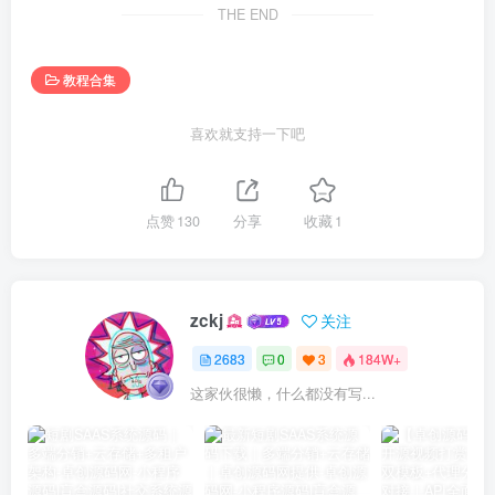
THE END
教程合集
喜欢就支持一下吧
点赞
130
分享
收藏
1
zckj
关注
2683
0
3
184W+
这家伙很懒，什么都没有写...