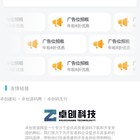
广告位招租
广告位招租
广告
年租8折优惠
年租8折优惠
年租
租
广告位招租
广告位招租
惠
年租8折优惠
年租8折优惠
广告位招租
广告位招租
广告
年租8折优惠
年租8折优惠
年租
友情链接
卓创建站
卓创源码网
卓创码支付
卓创资源网是一个专注于提供高质量源码下载和开发资
源的网站。我们致力于为开发者和企业提供丰富多样的
源码选择，帮助他们快速搭建和开发各种应用和网站。