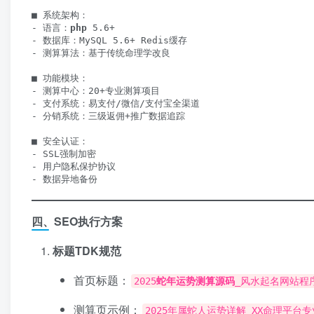
■ 系统架构：  

- 语言：
php
 5.6+  

- 数据库：MySQL 5.6+ Redis缓存  

- 测算算法：基于传统命理学改良  

■ 功能模块：  

- 测算中心：20+专业测算项目  

- 支付系统：易支付/微信/支付宝全渠道  

- 分销系统：三级返佣+推广数据追踪  

■ 安全认证：  

- SSL强制加密  

- 用户隐私保护协议  

- 数据异地备份  
四、SEO执行方案
标题TDK规范
首页标题：
2025
蛇年
运势测算源码
_风水起名网站程
测算页示例：
2025年属蛇人运势详解_XX命理平台