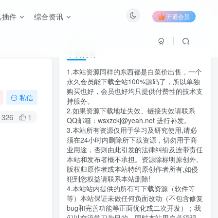
具插件
综合资讯
开通会员
下载说明
1.本站资源同样的东西都是白菜价出售，一个
永久会员能下载全站100%源码了，所以单独
购买也好，会员也好均只提供付费性的技术支
私信
持服务。
2.如果资源下载地址失效、链接失效请联系
326
1
QQ邮箱：wsxzckj@yeah.net 进行补发。
3.本站所有资源仅用于学习及研究使用,请必
须在24小时内删除所下载资源，切勿用于商
业用途，否则由此引发的法律纠纷及连带责任
本站和发布者概不承担。资源除标明原创外,
版权归原作者或本站特约原创作者所有,如侵
犯到您权益请联系本站删除!
4.本站站内提供的所有可下载资源（软件等
等）本站保证未做任何负面改动（不包含修复
bug和完善功能等正面优化或二次开发）；我
们以交流学习为目的，同时本站用户必须明