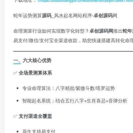
https://zhuochuangyun.cn/ecommerce/csxtym/35447.html
蛇年运势测算
源码
_风水起名网站程序-
卓创源码
网
命理测算行业如何实现数字化转型？
卓创源码网
推出
蛇年
易支付/微信/支付宝全渠道收款，助您快速搭建高转化命
一、六大核心优势
✅
全场景测算体系
专业命理算法：八字精批/紫微斗数/塔罗运势
智能起名系统：结合五行八字+生肖喜忌+音律分析
✅
支付渠道全覆盖
原生支持易支付