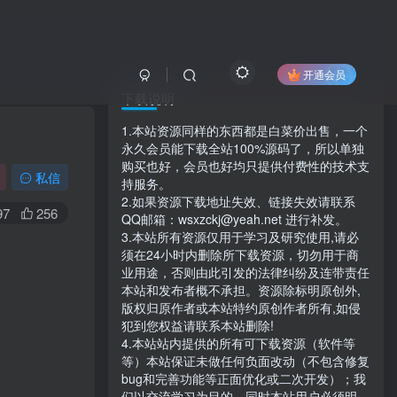
开通会员
下载说明
1.本站资源同样的东西都是白菜价出售，一个
永久会员能下载全站100%源码了，所以单独
购买也好，会员也好均只提供付费性的技术支
私信
持服务。
2.如果资源下载地址失效、链接失效请联系
97
256
QQ邮箱：wsxzckj@yeah.net 进行补发。
3.本站所有资源仅用于学习及研究使用,请必
须在24小时内删除所下载资源，切勿用于商
业用途，否则由此引发的法律纠纷及连带责任
本站和发布者概不承担。资源除标明原创外,
版权归原作者或本站特约原创作者所有,如侵
犯到您权益请联系本站删除!
4.本站站内提供的所有可下载资源（软件等
等）本站保证未做任何负面改动（不包含修复
bug和完善功能等正面优化或二次开发）；我
们以交流学习为目的，同时本站用户必须明