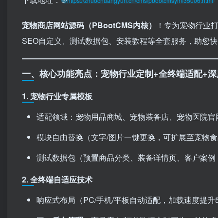
https://zhuochuangyun.cn/cms/pbootcmsym/35006.html
宠物商店
网站源码
（PBootCMS内核）​
！专为宠物行业
SEO自定义、测试数据包、安装教程等全套服务，助您
一、核心功能亮点：宠物行业定制+全终端适配+深
1. ​
宠物行业专属模板
适配领域：宠物用品商城、宠物装备店、宠物医院官
模块自由替换（文字/图片一键更换，可扩展至宠物
测试数据包（预置商品分类、装备详情页、客户案例，
2. ​
全终端自适应技术
响应式布局（PC/手机/平板自动适配，加载速度提升5