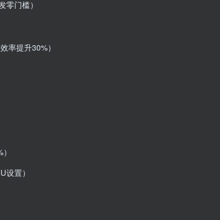
开发零门槛）
效率提升30%）
）
%）
U设置）